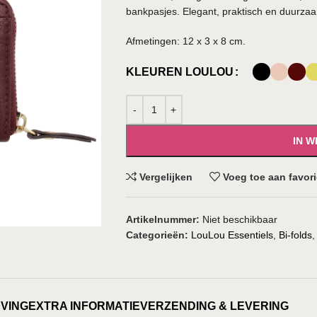
bankpasjes. Elegant, praktisch en duurza
Afmetingen: 12 x 3 x 8 cm.
KLEUREN LOULOU
IN 
Vergelijken
Voeg toe aan favor
Artikelnummer:
Niet beschikbaar
Categorieën:
LouLou Essentiels
,
Bi-folds
,
VING
EXTRA INFORMATIE
VERZENDING & LEVERING