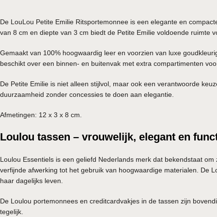
De LouLou Petite Emilie Ritsportemonnee is een elegante en compacte 
van 8 cm en diepte van 3 cm biedt de Petite Emilie voldoende ruimte voor 
Gemaakt van 100% hoogwaardig leer en voorzien van luxe goudkleurige 
beschikt over een binnen- en buitenvak met extra compartimenten voor b
De Petite Emilie is niet alleen stijlvol, maar ook een verantwoorde ke
duurzaamheid zonder concessies te doen aan elegantie.
Afmetingen: 12 x 3 x 8 cm.
Loulou tassen – vrouwelijk, elegant en func
Loulou Essentiels is een geliefd Nederlands merk dat bekendstaat om zi
verfijnde afwerking tot het gebruik van hoogwaardige materialen. De Lo
haar dagelijks leven.
De Loulou portemonnees en creditcardvakjes in de tassen zijn bovendien
tegelijk.