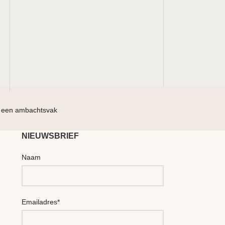
 een ambachtsvak
Geef jezel
NIEUWSBRIEF
Naam
Emailadres*