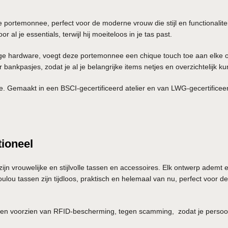
portemonnee, perfect voor de moderne vrouw die stijl en functionalit
al je essentials, terwijl hij moeiteloos in je tas past.
hardware, voegt deze portemonnee een chique touch toe aan elke outfit
ankpasjes, zodat je al je belangrijke items netjes en overzichtelijk k
uze. Gemaakt in een BSCI-gecertificeerd atelier en van LWG-gecertifice
tioneel
jn vrouwelijke en stijlvolle tassen en accessoires. Elk ontwerp ademt 
ulou tassen zijn tijdloos, praktisch en helemaal van nu, perfect voor 
 voorzien van RFID-bescherming, tegen scamming, zodat je persoonlijke 