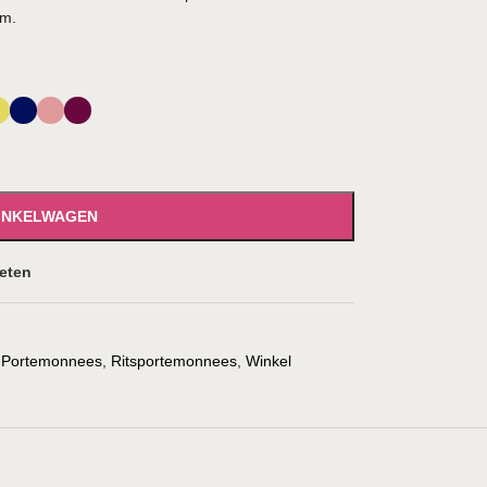
am.
WINKELWAGEN
ieten
Portemonnees
,
Ritsportemonnees
,
Winkel