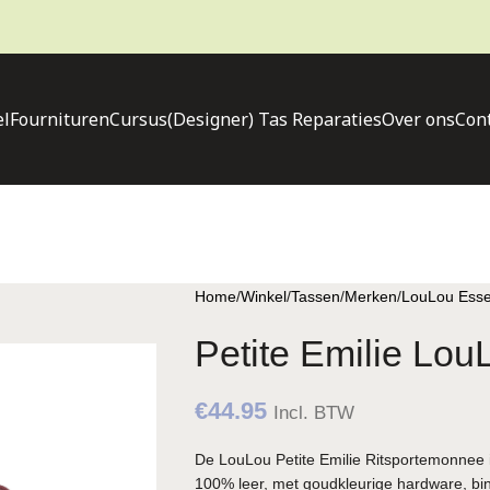
l
Fournituren
Cursus
(Designer) Tas Reparaties
Over ons
Con
Home
Winkel
Tassen
Merken
LouLou Esse
Petite Emilie Lou
€
44.95
Incl. BTW
De LouLou Petite Emilie Ritsportemonnee 
100% leer, met goudkleurige hardware, bi