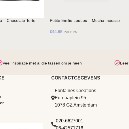
u – Chocolate Torte
Petite Emilie LouLou – Mocha mousse
€
44.95
Incl. BTW
Veel inspiratie met al die tassen om je heen
Leer
CE
CONTACTGEGEVENS
Fontaines Creations
n
Europaplein 95
den
1078 GZ Amsterdam
020-6627001
06-42571716