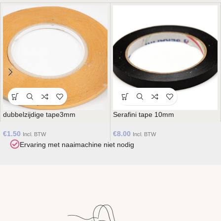
dubbelzijdige tape3mm
Serafini tape 10mm
€
1.50
€
8.00
Incl. BTW
Incl. BTW
Ervaring met naaimachine niet nodig