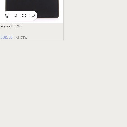
Mywalit 136
€
82.50
Incl. BTW