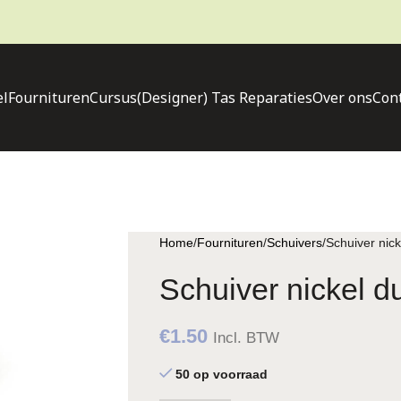
l
Fournituren
Cursus
(Designer) Tas Reparaties
Over ons
Con
Home
Fournituren
Schuivers
Schuiver nic
Schuiver nickel 
€
1.50
Incl. BTW
50 op voorraad