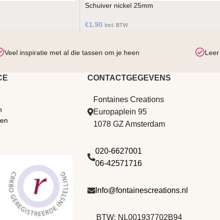
Schuiver nickel 25mm
€
1.90
Incl. BTW
Veel inspiratie met al die tassen om je heen
Leer
CE
CONTACTGEGEVENS
Fontaines Creations
n
Europaplein 95
den
1078 GZ Amsterdam
020-6627001
06-42571716
Info@fontainescreations.nl
BTW: NL001937702B94