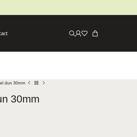
tact
kel dun 30mm
dun 30mm