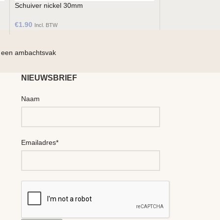
Schuiver nickel 30mm
€
1.90
Incl. BTW
 een ambachtsvak
Geef jezel
NIEUWSBRIEF
Naam
Emailadres*