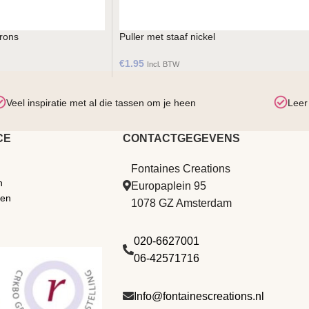
brons
Puller met staaf nickel
€
1.95
Incl. BTW
Veel inspiratie met al die tassen om je heen
Leer
CE
CONTACTGEGEVENS
Fontaines Creations
n
Europaplein 95
den
1078 GZ Amsterdam
020-6627001
06-42571716
Info@fontainescreations.nl