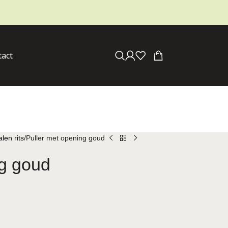
tact
len rits
Puller met opening goud
ng goud