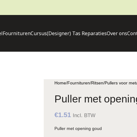
l
Fournituren
Cursus
(Designer) Tas Reparaties
Over ons
Con
Home
Fournituren
Ritsen
Pullers voor meta
Puller met openi
€
1.51
Incl. BTW
Puller met opening goud