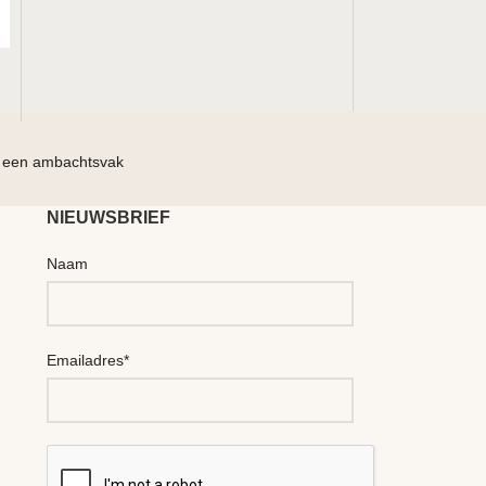
 een ambachtsvak
Geef jezel
NIEUWSBRIEF
Naam
Emailadres*