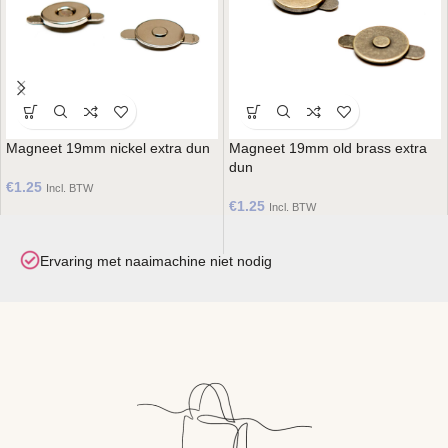
Magneet 19mm nickel extra dun
Magneet 19mm old brass extra
dun
€
1.25
Incl. BTW
€
1.25
Incl. BTW
aimachine niet nodig
Maak je eigen droom