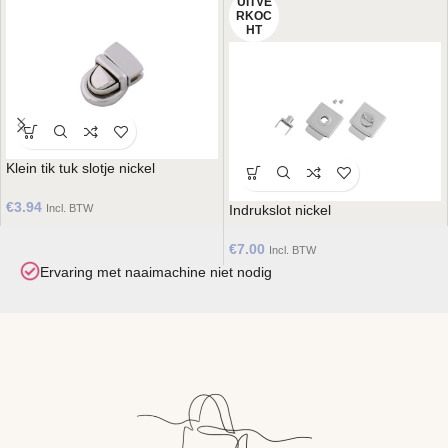
UITVE
RKOC
HT
Klein tik tuk slotje nickel
€
3.94
Indrukslot nickel
Incl. BTW
€
7.00
Incl. BTW
Ervaring met naaimachine niet nodig