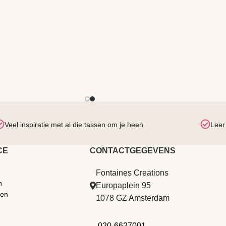
Veel inspiratie met al die tassen om je heen
Leer
CE
CONTACTGEGEVENS
Fontaines Creations
n
Europaplein 95
den
1078 GZ Amsterdam
020-6627001