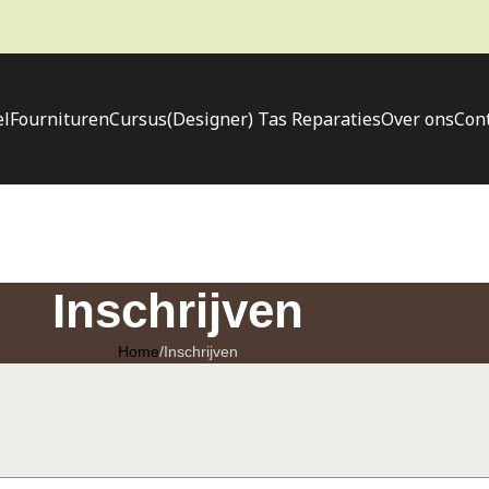
l
Fournituren
Cursus
(Designer) Tas Reparaties
Over ons
Con
Inschrijven
Home
Inschrijven