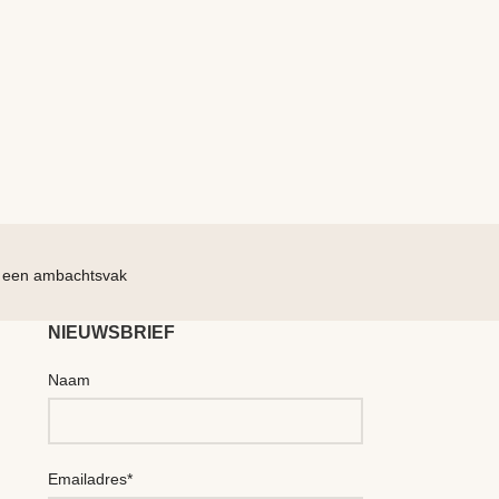
 een ambachtsvak
Geef jezel
NIEUWSBRIEF
Naam
Emailadres*